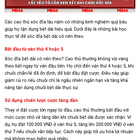
Các cao thủ xóc đĩa lâu năm có những kinh nghiệm quý báu
giúp họ tận dụng bệt dài hiệu quả. Dưới đây là những bài học
thực tế để xóc đĩa bệt dài có nên theo.
Bắt đầu từ ván thứ 4 hoặc 5
Xóc đĩa bệt dài có nên theo? Cao thủ thường không vội vàng
theo bệt ngay từ ván đầu tiên. Họ chờ đến ván thứ 4 hoặc 5, khi
chuỗi chẵn/lẻ đã ổn định, để bắt đầu đặt cược. Điều này giúp
giảm rủi ro nếu chuỗi chỉ là ngẫu nhiên ngắn hạn và tăng khả
năng tận dụng chuỗi bệt dài thực sự.
Sử dụng chiến lược cược tăng dần
Thay vì đặt cược lớn ngay từ đầu, cao thủ thường bắt đầu với
mức cược nhỏ và tăng dần khi chuỗi bệt dài được xác nhận. Ví
dụ, họ đặt 100.000 VND ở ván thứ 5, tăng lên 200.000 VND ở ván
thứ 7 nếu chuỗi vẫn tiếp tục. Cách này giúp tối ưu hóa lợi nhuận
mà không mạo hiểm quá nhiều.