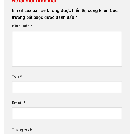
Để lại một bình luận
Email của bạn sẽ không được hiển thị công khai.
Các
trường bắt buộc được đánh dấu
*
Bình luận
*
Tên
*
Email
*
Trang web