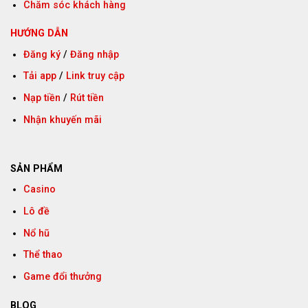
Chăm sóc khách hàng
HƯỚNG DẪN
Đăng ký
/
Đăng nhập
Tải app
/
Link truy cập
Nạp tiền
/
Rút tiền
Nhận khuyến mãi
SẢN PHẨM
Casino
Lô đề
Nổ hũ
Thể thao
Game đổi thưởng
BLOG