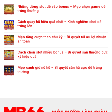
Những dòng slot dễ vào bonus – Mẹo chọn game dễ
trúng thưởng
Cách quay hũ hiệu quả nhất – Kinh nghiệm chơi dễ
trúng lớn
Mẹo tăng cược theo chu kỳ – Bí quyết tối ưu lợi nhuận
an toàn
Cách chọn slot nhiều bonus – Bí quyết săn thưởng cực
kỳ hiệu quả
Mẹo canh giờ nổ hũ – Bí quyết săn hũ cực dễ trúng
thưởng