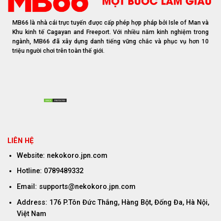
MB66 là nhà cái trực tuyến được cấp phép hợp pháp bởi Isle of Man và
Khu kinh tế Cagayan and Freeport. Với nhiều năm kinh nghiệm trong
ngành, MB66 đã xây dựng danh tiếng vững chắc và phục vụ hơn 10
triệu người chơi trên toàn thế giới.
LIÊN HỆ
Website: nekokoro.jpn.com
Hotline: 0789489332
Email:
supports@nekokoro.jpn.com
Address: 176 P.Tôn Đức Thắng, Hàng Bột, Đống Đa, Hà Nội,
Việt Nam