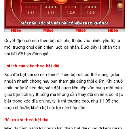
Quyết định có nên theo bệt dài phụ thuộc vào nhiều yếu tố, từ
môi trường chơi đến chiến lược cá nhân. Dưới đây là phân tích
chi tiết để bạn đánh giá.
Lợi ích của việc theo bệt dài
Xóc đĩa bệt dài có nên theo? Theo bệt dài có thể mang lại lợi
nhuận nhanh chóng nếu bạn tham gia đúng thời điểm. Khi chuỗi
chẵn hoặc lẻ kéo dài, việc đặt cược liên tiếp vào cùng một cửa
giúp bạn tích lũy thưởng mà không cần thay đổi chiến lược. Đặc
biệt trong xóc đĩa online, tỷ lệ trả thưởng cao, như 1:1.95 cho
cược chẵn/lẻ, khiến bệt dài trở nên hấp dẫn.
Rủi ro khi theo bệt dài
Mặc dù tiềm năng lợi nhuận lớn, theo bệt dài cũng đi kèm rủi ro.