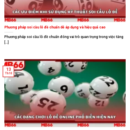
Phương pháp soi cầu lô đề chuẩn dễ áp dụng và hiệu quả cao
Phương pháp soi cầu lô đề chuẩn đóng vai trò quan trọng trong việc tăng
[...]
13
Th10