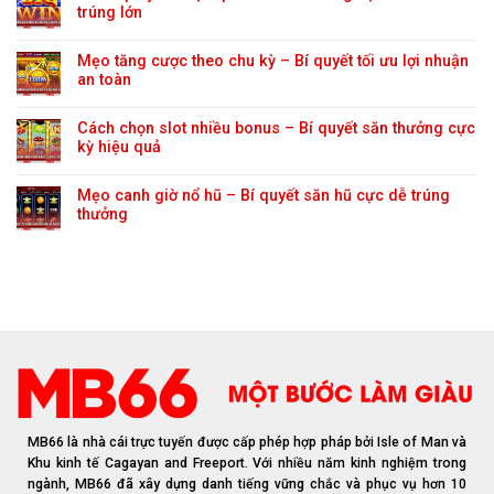
trúng lớn
Mẹo tăng cược theo chu kỳ – Bí quyết tối ưu lợi nhuận
an toàn
Cách chọn slot nhiều bonus – Bí quyết săn thưởng cực
kỳ hiệu quả
Mẹo canh giờ nổ hũ – Bí quyết săn hũ cực dễ trúng
thưởng
MB66 là nhà cái trực tuyến được cấp phép hợp pháp bởi Isle of Man và
Khu kinh tế Cagayan and Freeport. Với nhiều năm kinh nghiệm trong
ngành, MB66 đã xây dựng danh tiếng vững chắc và phục vụ hơn 10