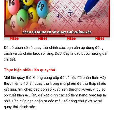
Để có cách xổ số quay thử chính xác, bạn cần áp dụng đúng
cách và có chiến lược rõ ràng. Dưới đây là các bước hướng dẫn
chi tiết.
Thực hiện nhiều lần quay thử
Một lần quay thử không cung cấp đủ dữ liệu để phân tích. Hãy
thực hiện 5-10 lần quay thử trong mỗi phiên để thu thập nhiều
kết quả. Ghi chép các con số xuất hiện thường xuyên, ví dụ số
56 xuất hiện 4/8 lần, để xác định các số tiềm năng. Việc lặp lại
nhiều lần giúp bạn nhận ra các mẫu số đáng chú ý với xổ số
quay thử chính xác.