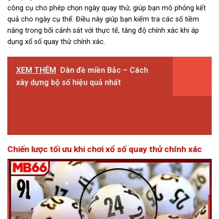
công cụ cho phép chọn ngày quay thử, giúp bạn mô phỏng kết
quả cho ngày cụ thể. Điều này giúp bạn kiểm tra các số tiềm
năng trong bối cảnh sát với thực tế, tăng độ chính xác khi áp
dụng xổ số quay thử chính xác.
XEM THÊM
Dàn đề miền Bắc – Cách
xây dựng bộ số hiệu quả nhất
Chiến lược tối ưu khi chơi xổ số quay thử chính xác