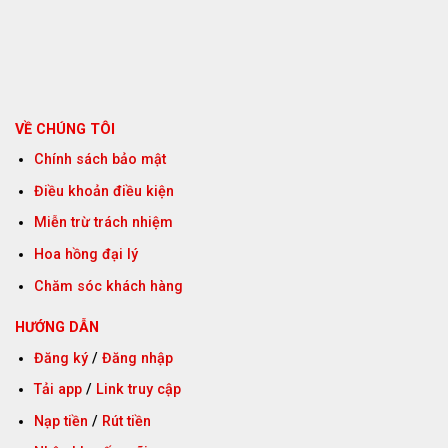
VỀ CHÚNG TÔI
Chính sách bảo mật
Điều khoản điều kiện
Miễn trừ trách nhiệm
Hoa hồng đại lý
Chăm sóc khách hàng
HƯỚNG DẪN
Đăng ký
/
Đăng nhập
Tải app
/
Link truy cập
Nạp tiền
/
Rút tiền