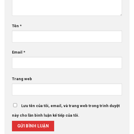
Tên
*
Email
*
Trang web
Lưu tên của tôi, email, và trang web trong trình duyệt
này cho lần bình luận kế tiếp của tôi.