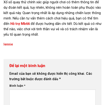
Xổ số quay thử chính xác giúp người chơi có thêm thông tin để
dự đoán kết quả, tuy nhiên, không nên hoàn toàn phụ thuộc vào
kết quả này. Quan trọng nhất là áp dụng những chiến lược thông
minh. Nếu cần tư vấn thêm cách chơi hiệu quả, bạn có thể tìm
đến
Hỗ trợ Mb66
để được hướng dẫn chi tiết. Dù kết quả có như
thế nào, việc chơi với tinh thần vui vẻ và có trách nhiệm vẫn là
yếu tố quan trọng nhất.
lennie
Để lại một bình luận
Email của bạn sẽ không được hiển thị công khai.
Các
trường bắt buộc được đánh dấu
*
Bình luận
*