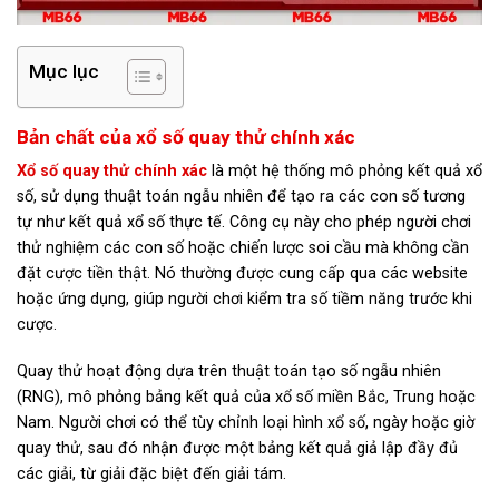
Mục lục
Bản chất của xổ số quay thử chính xác
Xổ số quay thử chính xác
là một hệ thống mô phỏng kết quả xổ
số, sử dụng thuật toán ngẫu nhiên để tạo ra các con số tương
tự như kết quả xổ số thực tế. Công cụ này cho phép người chơi
thử nghiệm các con số hoặc chiến lược soi cầu mà không cần
đặt cược tiền thật. Nó thường được cung cấp qua các website
hoặc ứng dụng, giúp người chơi kiểm tra số tiềm năng trước khi
cược.
Quay thử hoạt động dựa trên thuật toán tạo số ngẫu nhiên
(RNG), mô phỏng bảng kết quả của xổ số miền Bắc, Trung hoặc
Nam. Người chơi có thể tùy chỉnh loại hình xổ số, ngày hoặc giờ
quay thử, sau đó nhận được một bảng kết quả giả lập đầy đủ
các giải, từ giải đặc biệt đến giải tám.