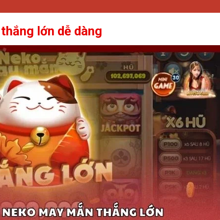
thắng lớn dễ dàng