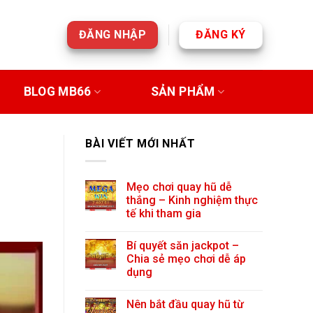
ĐĂNG NHẬP
ĐĂNG KÝ
BLOG MB66
SẢN PHẨM
BÀI VIẾT MỚI NHẤT
Mẹo chơi quay hũ dễ
thắng – Kinh nghiệm thực
tế khi tham gia
Bí quyết săn jackpot –
Chia sẻ mẹo chơi dễ áp
dụng
Nên bắt đầu quay hũ từ