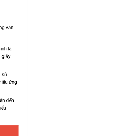
ong văn
ính là
 giấy
, sử
hiệu ứng
lên đến
iểu