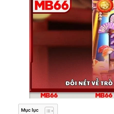
Mục lục