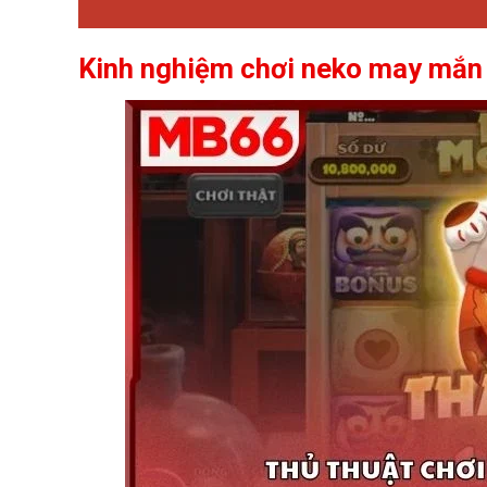
Kinh nghiệm chơi neko may mắn 