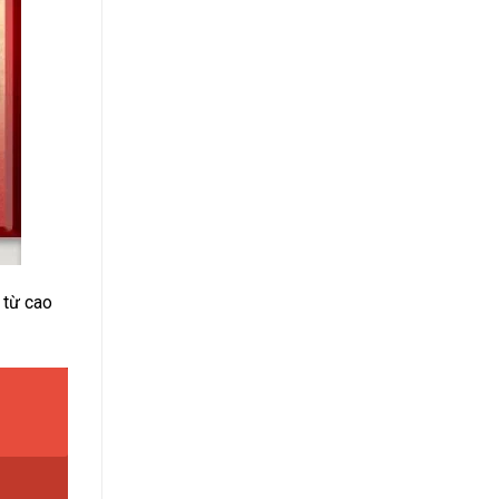
 từ cao