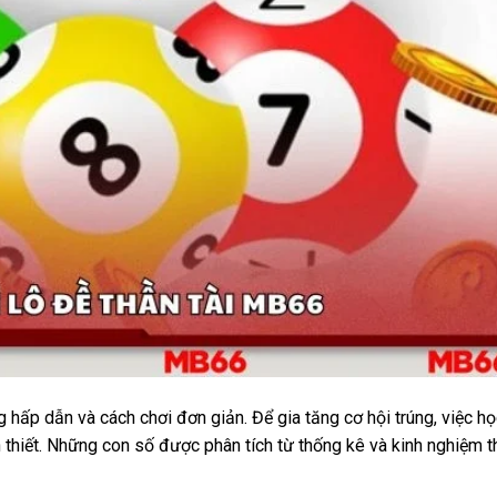
g hấp dẫn và cách chơi đơn giản. Để gia tăng cơ hội trúng, việc họ
 thiết. Những con số được phân tích từ thống kê và kinh nghiệm 