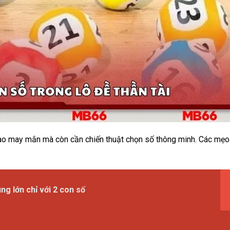
vào may mắn mà còn cần chiến thuật chọn số thông minh. Các mẹo
ng lớn chỉ với 2 con số