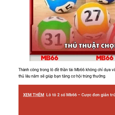
Thành công trong lô đề thần tài Mb66 không chỉ dựa 
thủ lâu năm sẽ giúp bạn tăng cơ hội trúng thưởng.
XEM THÊM
Lô tô 2 số Mb66 – Cược đơn giản trú