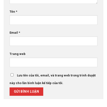
Tên
*
Email
*
Trang web
Lưu tên của tôi, email, và trang web trong trình duyệt
này cho lần bình luận kế tiếp của tôi.