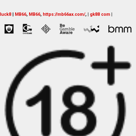
luck8
|
MB66
,
MB66
,
https://mb66ax.com/
, |
gk88 com
|