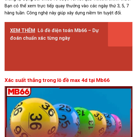
Bạn có thể xem trực tiếp quay thưởng vào các ngày thứ 3, 5, 7
hàng tuần. Công nghệ này giúp xây dựng niềm tin tuyệt đối.
XEM THÊM
Lô đề điện toán Mb66 – Dự
đoán chuẩn xác từng ngày
Xác suất thắng trong lô đề max 4d tại Mb66