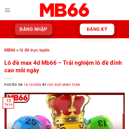
Skip
to
content
ĐĂNG NHẬP
ĐĂNG KÝ
MB66
»
lô đề trực tuyến
Lô đề max 4d Mb66 – Trải nghiệm lô đề đỉnh
cao mỗi ngày
POSTED ON
13/10/2025
BY
CEO NGÔ MINH TUẤN
13
Th10