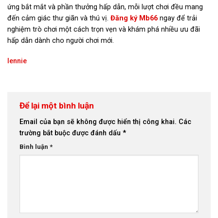
ứng bắt mắt và phần thưởng hấp dẫn, mỗi lượt chơi đều mang
đến cảm giác thư giãn và thú vị.
Đăng ký Mb66
ngay để trải
nghiệm trò chơi một cách trọn vẹn và khám phá nhiều ưu đãi
hấp dẫn dành cho người chơi mới.
lennie
Để lại một bình luận
Email của bạn sẽ không được hiển thị công khai.
Các
trường bắt buộc được đánh dấu
*
Bình luận
*