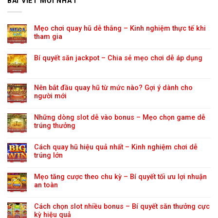
BÀI VIẾT MỚI NHẤT
Mẹo chơi quay hũ dễ thắng – Kinh nghiệm thực tế khi
tham gia
Bí quyết săn jackpot – Chia sẻ mẹo chơi dễ áp dụng
Nên bắt đầu quay hũ từ mức nào? Gợi ý dành cho
người mới
Những dòng slot dễ vào bonus – Mẹo chọn game dễ
trúng thưởng
Cách quay hũ hiệu quả nhất – Kinh nghiệm chơi dễ
trúng lớn
Mẹo tăng cược theo chu kỳ – Bí quyết tối ưu lợi nhuận
an toàn
Cách chọn slot nhiều bonus – Bí quyết săn thưởng cực
kỳ hiệu quả