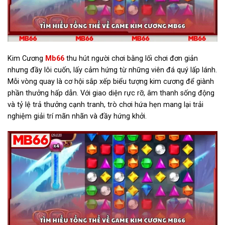
Kim Cương
Mb66
thu hút người chơi bằng lối chơi đơn giản
nhưng đầy lôi cuốn, lấy cảm hứng từ những viên đá quý lấp lánh.
Mỗi vòng quay là cơ hội sắp xếp biểu tượng kim cương để giành
phần thưởng hấp dẫn. Với giao diện rực rỡ, âm thanh sống động
và tỷ lệ trả thưởng cạnh tranh, trò chơi hứa hẹn mang lại trải
nghiệm giải trí mãn nhãn và đầy hứng khởi.