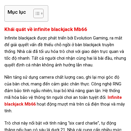
Mục lục
Khái quát về infinite blackjack Mb66
Infinite blackjack được phát triển bởi Evolution Gaming, ra mắt
để giải quyết vấn đề thiếu chỗ ngồi ở bàn blackjack truyền
thống. Nhà cái đã tối ưu hóa trò chơi với giao diện trực quan và
tốc độ nhanh. Tất cả người chơi nhận cùng hai lá bài đầu, nhưng
quyết định cá nhân không ảnh hưởng lẫn nhau.
Nền tảng sử dụng camera chất lượng cao, ghi lại mọi góc độ
của bàn chơi, mang đến cảm giác chân thực. Công nghệ RNG
đảm bảo tính ngẫu nhiên, loại bỏ khả năng gian lận. Hệ thống
mã hóa bảo vệ thông tin người chơi an toàn tuyệt đối.
Infinite
blackjack Mb66
hoạt động mượt mà trên cả điện thoại và máy
tính.
Trò chơi này nổi bật với tính năng “six card charlie”, tự động
thắng nếu bạn có sáu lá dưới 21. Nhà cái cung cấp nhiều mức