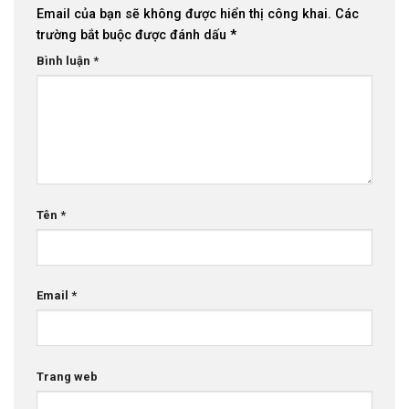
Email của bạn sẽ không được hiển thị công khai.
Các
trường bắt buộc được đánh dấu
*
Bình luận
*
Tên
*
Email
*
Trang web