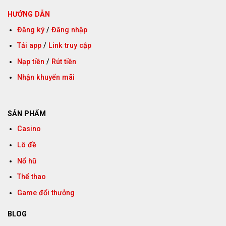
HƯỚNG DẪN
Đăng ký
/
Đăng nhập
Tải app
/
Link truy cập
Nạp tiền
/
Rút tiền
Nhận khuyến mãi
SẢN PHẨM
Casino
Lô đề
Nổ hũ
Thể thao
Game đổi thưởng
BLOG