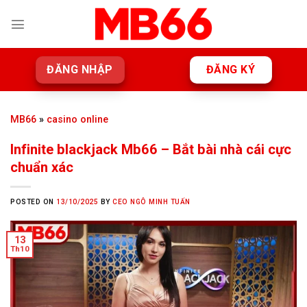
Skip
to
content
ĐĂNG NHẬP
ĐĂNG KÝ
MB66
»
casino online
Infinite blackjack Mb66 – Bắt bài nhà cái cực
chuẩn xác
POSTED ON
13/10/2025
BY
CEO NGÔ MINH TUẤN
13
Th10