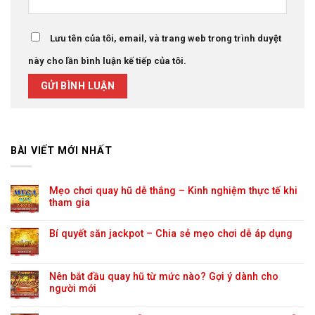
Lưu tên của tôi, email, và trang web trong trình duyệt
này cho lần bình luận kế tiếp của tôi.
BÀI VIẾT MỚI NHẤT
Mẹo chơi quay hũ dễ thắng – Kinh nghiệm thực tế khi
tham gia
Bí quyết săn jackpot – Chia sẻ mẹo chơi dễ áp dụng
Nên bắt đầu quay hũ từ mức nào? Gợi ý dành cho
người mới