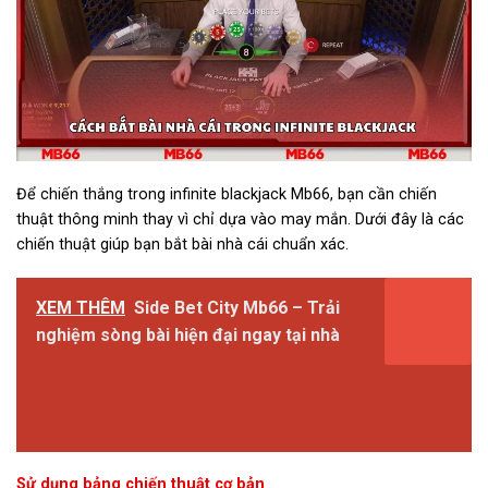
Để chiến thắng trong infinite blackjack Mb66, bạn cần chiến
thuật thông minh thay vì chỉ dựa vào may mắn. Dưới đây là các
chiến thuật giúp bạn bắt bài nhà cái chuẩn xác.
XEM THÊM
Side Bet City Mb66 – Trải
nghiệm sòng bài hiện đại ngay tại nhà
Sử dụng bảng chiến thuật cơ bản