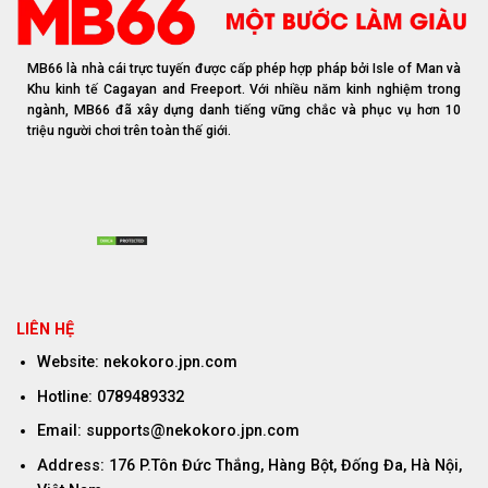
MB66 là nhà cái trực tuyến được cấp phép hợp pháp bởi Isle of Man và
Khu kinh tế Cagayan and Freeport. Với nhiều năm kinh nghiệm trong
ngành, MB66 đã xây dựng danh tiếng vững chắc và phục vụ hơn 10
triệu người chơi trên toàn thế giới.
LIÊN HỆ
Website: nekokoro.jpn.com
Hotline: 0789489332
Email:
supports@nekokoro.jpn.com
Address: 176 P.Tôn Đức Thắng, Hàng Bột, Đống Đa, Hà Nội,