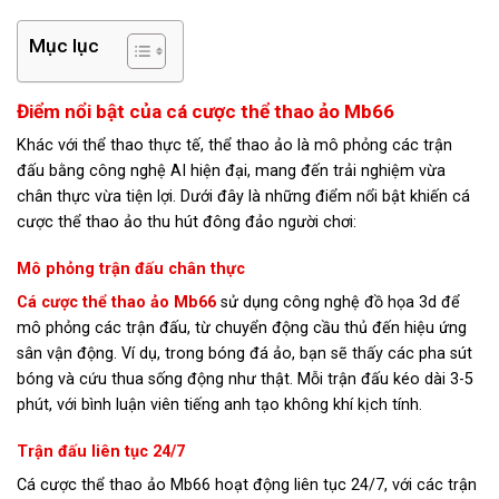
Mục lục
Điểm nổi bật của cá cược thể thao ảo Mb66
Khác với thể thao thực tế, thể thao ảo là mô phỏng các trận
đấu bằng công nghệ AI hiện đại, mang đến trải nghiệm vừa
chân thực vừa tiện lợi. Dưới đây là những điểm nổi bật khiến cá
cược thể thao ảo thu hút đông đảo người chơi:
Mô phỏng trận đấu chân thực
Cá cược thể thao ảo Mb66
sử dụng công nghệ đồ họa 3d để
mô phỏng các trận đấu, từ chuyển động cầu thủ đến hiệu ứng
sân vận động. Ví dụ, trong bóng đá ảo, bạn sẽ thấy các pha sút
bóng và cứu thua sống động như thật. Mỗi trận đấu kéo dài 3-5
phút, với bình luận viên tiếng anh tạo không khí kịch tính.
Trận đấu liên tục 24/7
Cá cược thể thao ảo Mb66 hoạt động liên tục 24/7, với các trận