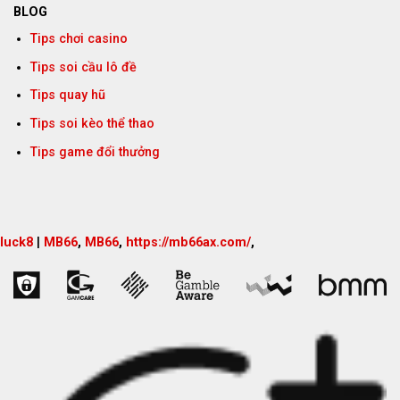
BLOG
Tips chơi casino
Tips soi cầu lô đề
Tips quay hũ
Tips soi kèo thể thao
Tips game đổi thưởng
luck8
|
MB66
,
MB66
,
https://mb66ax.com/
,