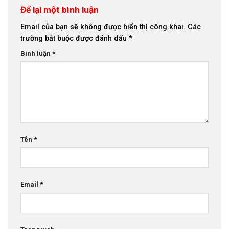
Để lại một bình luận
Email của bạn sẽ không được hiển thị công khai.
Các
trường bắt buộc được đánh dấu
*
Bình luận
*
Tên
*
Email
*