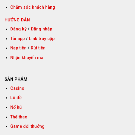
Chăm sóc khách hàng
HƯỚNG DẪN
Đăng ký
/
Đăng nhập
Tải app
/
Link truy cập
Nạp tiền
/
Rút tiền
Nhận khuyến mãi
SẢN PHẨM
Casino
Lô đề
Nổ hũ
Thể thao
Game đổi thưởng