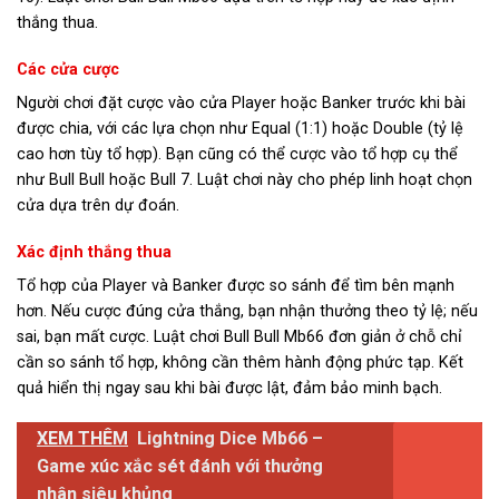
thắng thua.
Các cửa cược
Người chơi đặt cược vào cửa Player hoặc Banker trước khi bài
được chia, với các lựa chọn như Equal (1:1) hoặc Double (tỷ lệ
cao hơn tùy tổ hợp). Bạn cũng có thể cược vào tổ hợp cụ thể
như Bull Bull hoặc Bull 7. Luật chơi này cho phép linh hoạt chọn
cửa dựa trên dự đoán.
Xác định thắng thua
Tổ hợp của Player và Banker được so sánh để tìm bên mạnh
hơn. Nếu cược đúng cửa thắng, bạn nhận thưởng theo tỷ lệ; nếu
sai, bạn mất cược. Luật chơi Bull Bull Mb66 đơn giản ở chỗ chỉ
cần so sánh tổ hợp, không cần thêm hành động phức tạp. Kết
quả hiển thị ngay sau khi bài được lật, đảm bảo minh bạch.
XEM THÊM
Lightning Dice Mb66 –
Game xúc xắc sét đánh với thưởng
nhân siêu khủng