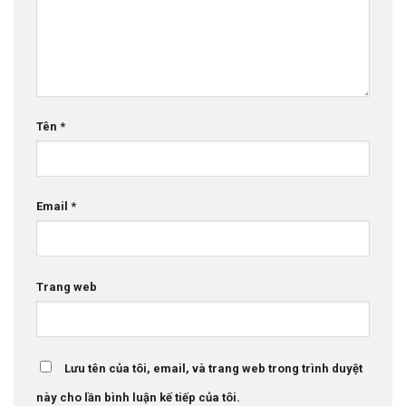
Tên
*
Email
*
Trang web
Lưu tên của tôi, email, và trang web trong trình duyệt
này cho lần bình luận kế tiếp của tôi.