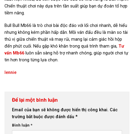
Chiến thuật chơi này dựa trên tần suất giúp bạn dự đoán tổ hợp
tiềm năng.
Bull Bull Mb66 là trò chơi bài độc đáo với lối chơi nhanh, dễ hiểu
nhưng không kém phần hấp dẫn. Mỗi ván đấu đều là màn so tài
thú vị giữa chiến thuật và may rủi, mang lại cảm giác hồi hộp
đến phút cuối. Nếu gặp khó khăn trong quá trình tham gia,
Tư
vấn Mb66
luôn sẵn sàng hỗ trợ nhanh chóng, giúp người chơi tự
tin hơn trong từng lựa chọn.
lennie
Để lại một bình luận
Email của bạn sẽ không được hiển thị công khai.
Các
trường bắt buộc được đánh dấu
*
Bình luận
*