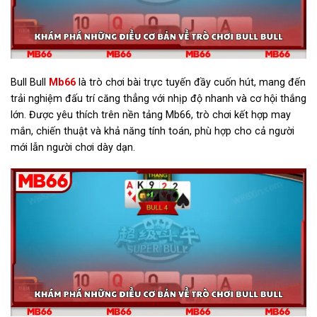
Bull Bull
Mb66
là trò chơi bài trực tuyến đầy cuốn hút, mang đến
trải nghiệm đấu trí căng thẳng với nhịp độ nhanh và cơ hội thắng
lớn. Được yêu thích trên nền tảng Mb66, trò chơi kết hợp may
mắn, chiến thuật và khả năng tính toán, phù hợp cho cả người
mới lẫn người chơi dày dạn.