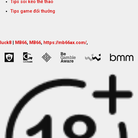
Tips soi kèo thể thao
Tips game đổi thưởng
luck8
|
MB66
,
MB66
,
https://mb66ax.com/
,