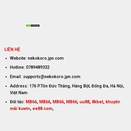
LIÊN HỆ
Website: nekokoro.jpn.com
Hotline: 0789489332
Email:
supports@nekokoro.jpn.com
Address: 176 P.Tôn Đức Thắng, Hàng Bột, Đống Đa, Hà Nội,
Việt Nam
Đối tác:
MB66
,
MB66
,
MB66
,
MB66
,
uu88
,
8kbet
,
khuyến
mãi kuwin
,
ee88.com
,